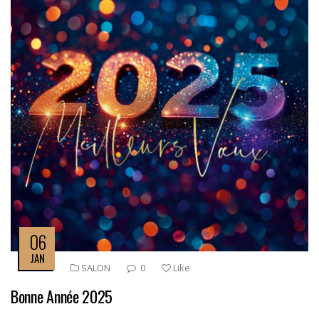
06
JAN
SALON
0
Like
Bonne Année 2025